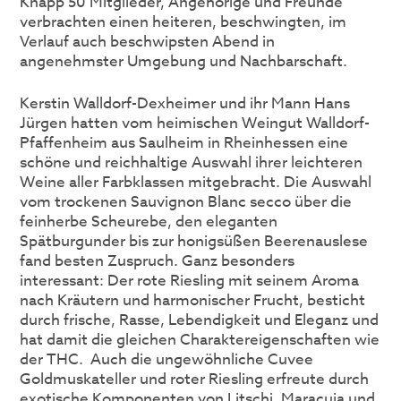
Knapp 50 Mitglieder, Angehörige und Freunde
verbrachten einen heiteren, beschwingten, im
Verlauf auch beschwipsten Abend in
angenehmster Umgebung und Nachbarschaft.
Kerstin Walldorf-Dexheimer und ihr Mann Hans
Jürgen hatten vom heimischen Weingut Walldorf-
Pfaffenheim aus Saulheim in Rheinhessen eine
schöne und reichhaltige Auswahl ihrer leichteren
Weine aller Farbklassen mitgebracht. Die Auswahl
vom trockenen Sauvignon Blanc secco über die
feinherbe Scheurebe, den eleganten
Spätburgunder bis zur honigsüßen Beerenauslese
fand besten Zuspruch. Ganz besonders
interessant: Der rote Riesling mit seinem Aroma
nach Kräutern und harmonischer Frucht, besticht
durch frische, Rasse, Lebendigkeit und Eleganz und
hat damit die gleichen Charaktereigenschaften wie
der THC. Auch die ungewöhnliche Cuvee
Goldmuskateller und roter Riesling erfreute durch
exotische Komponenten von Litschi, Maracuja und