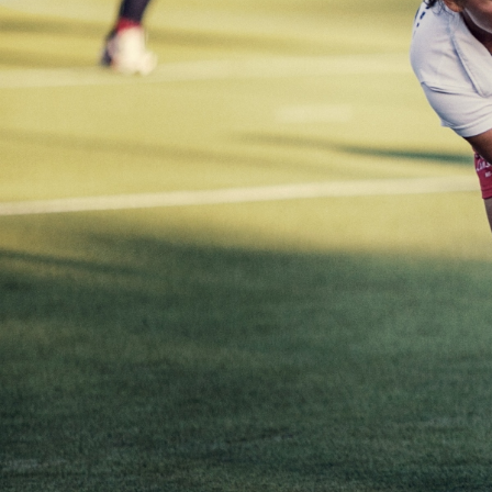
Trainin
Die Hockey Sport
Trainingsfelder
Üben, mit Ehrge
erreichen.
Schieben, Schru
Die Hallensaiso
In der Wintersai
Freiherr-vom-St
Höhe, Sentruper
Die Feldsaison 