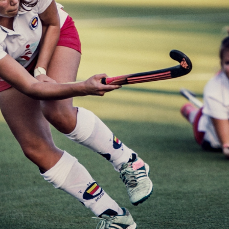
g
art ist sehr anspruchsvoll. Technik, Athletik und Taktik s
, die von klein auf geübt werden. Mit Spaß und Freude ma
iz und Engagement bieten wir auch Training, um sportlich
bben, Flachschlenzer – ab zum Üben
n geht von Oktober bis März
son findet das Training in der Halle statt. Die Mannschaft
ein-Gymnasium, Diekmannstraße 141 oder in der Sportha
 Straße 155.
geht von März bis Oktober