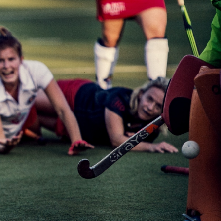
ind drei
chen wir uns ans
e Ziele zu
en trainieren im
lle Sentruper