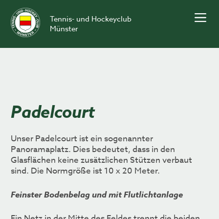
Skip
to
Tennis- und Hockeyclub
content
Münster
Padelcourt
Unser Padelcourt ist ein sogenannter
Panoramaplatz. Dies bedeutet, dass in den
Glasflächen keine zusätzlichen Stützen verbaut
sind. Die Normgröße ist 10 x 20 Meter.
Feinster Bodenbelag und mit Flutlichtanlage
Ein Netz in der Mitte des Feldes trennt die beiden