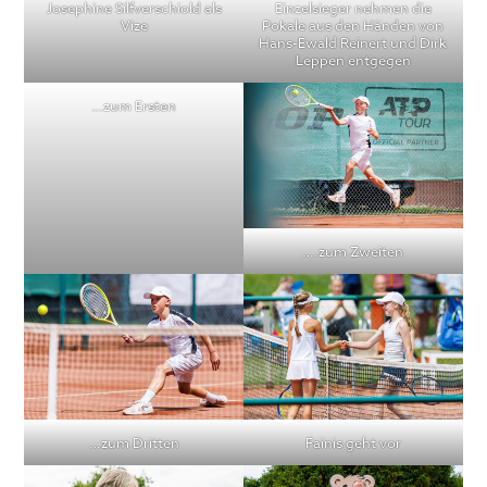
Josephine Silfverschiold als
Einzelsieger nehmen die
Vize
Pokale aus den Händen von
Hans-Ewald Reinert und Dirk
Leppen entgegen
…zum Ersten
….zum Zweiten
…zum Dritten
Fainis geht vor