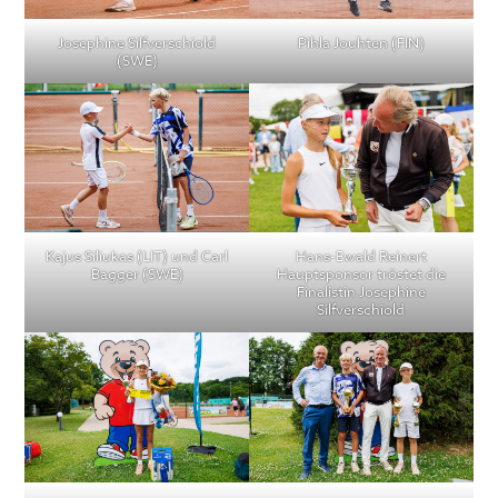
Josephine Silfverschiold
Pihla Jouhten (FIN)
(SWE)
Kajus Siliukas (LIT) und Carl
Hans-Ewald Reinert
Bagger (SWE)
Hauptsponsor tröstet die
Finalistin Josephine
Silfverschiold