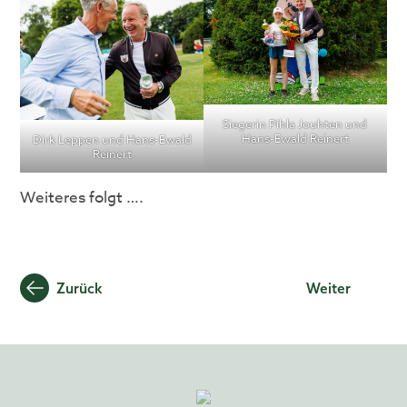
Siegerin Pihla Jouhten und
Hans-Ewald Reinert
Dirk Leppen und Hans-Ewald
Reinert
Weiteres folgt ….
Beitragsnavigation
Zurück
Weiter