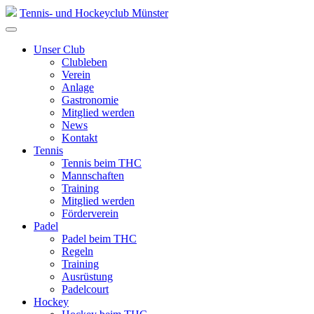
Skip
Tennis- und Hockeyclub Münster
to
content
Unser Club
Clubleben
Verein
Anlage
Gastronomie
Mitglied werden
News
Kontakt
Tennis
Tennis beim THC
Mannschaften
Training
Mitglied werden
Förderverein
Padel
Padel beim THC
Regeln
Training
Ausrüstung
Padelcourt
Hockey