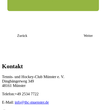
Add to iCalendar
Event
Zurück
Weiter
Navigation
Kontakt
Tennis- und Hockey-Club Münster e. V.
Dingbängerweg 349
48161 Münster
Telefon:+49 2534 7722
E-Mail:
info@thc-muenster.de