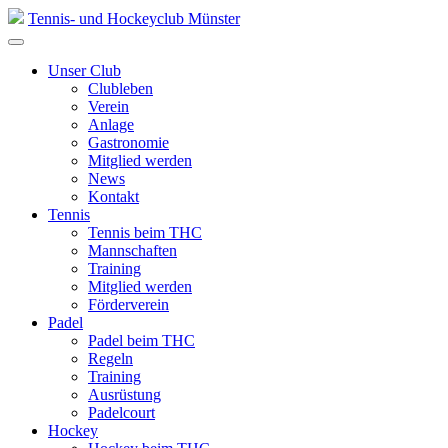
Skip
Tennis- und Hockeyclub Münster
to
content
Unser Club
Clubleben
Verein
Anlage
Gastronomie
Mitglied werden
News
Kontakt
Tennis
Tennis beim THC
Mannschaften
Training
Mitglied werden
Förderverein
Padel
Padel beim THC
Regeln
Training
Ausrüstung
Padelcourt
Hockey