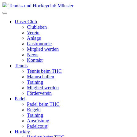
Skip
Tennis- und Hockeyclub Münster
to
content
Unser Club
Clubleben
Verein
Anlage
Gastronomie
Mitglied werden
News
Kontakt
Tennis
Tennis beim THC
Mannschaften
Training
Mitglied werden
Förderverein
Padel
Padel beim THC
Regeln
Training
Ausrüstung
Padelcourt
Hockey