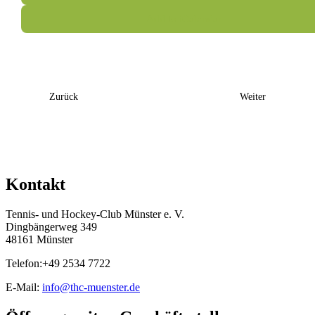
Add to iCalendar
Event
Zurück
Weiter
Navigation
Kontakt
Tennis- und Hockey-Club Münster e. V.
Dingbängerweg 349
48161 Münster
Telefon:+49 2534 7722
E-Mail:
info@thc-muenster.de