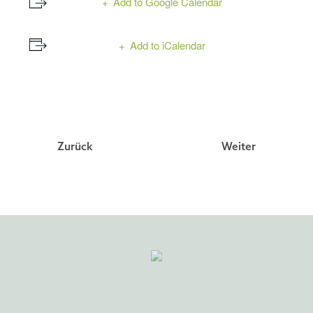
Add to Google Calendar
Add to iCalendar
Event
Zurück
Weiter
Navigation