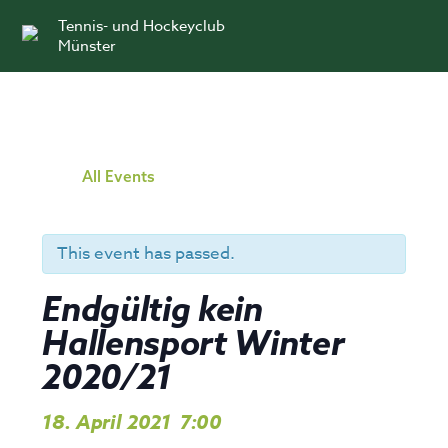
Skip
Tennis- und Hockeyclub
to
Münster
content
All Events
This event has passed.
Endgültig kein
Hallensport Winter
2020/21
18. April 2021
7:00
,