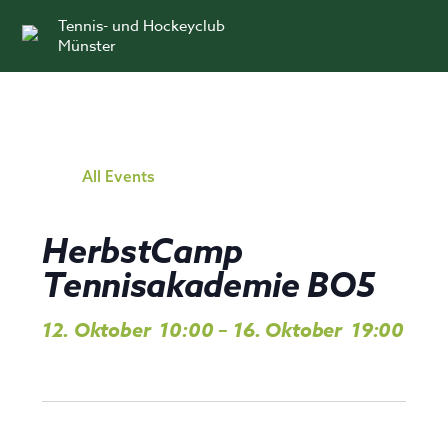
Skip
Tennis- und Hockeyclub
to
Münster
content
All Events
HerbstCamp
Tennisakademie BO5
12. Oktober
10:00
–
16. Oktober
19:00
,
,