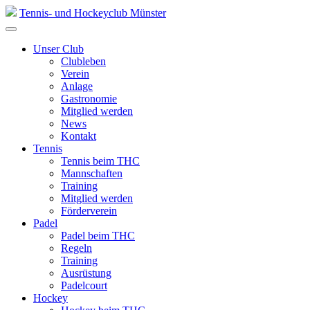
Skip
Tennis- und Hockeyclub Münster
to
content
Unser Club
Clubleben
Verein
Anlage
Gastronomie
Mitglied werden
News
Kontakt
Tennis
Tennis beim THC
Mannschaften
Training
Mitglied werden
Förderverein
Padel
Padel beim THC
Regeln
Training
Ausrüstung
Padelcourt
Hockey