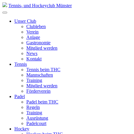
Skip
Tennis- und Hockeyclub Münster
to
content
Unser Club
Clubleben
Verein
Anlage
Gastronomie
Mitglied werden
News
Kontakt
Tennis
Tennis beim THC
Mannschaften
Training
Mitglied werden
Förderverein
Padel
Padel beim THC
Regeln
Training
Ausrüstung
Padelcourt
Hockey