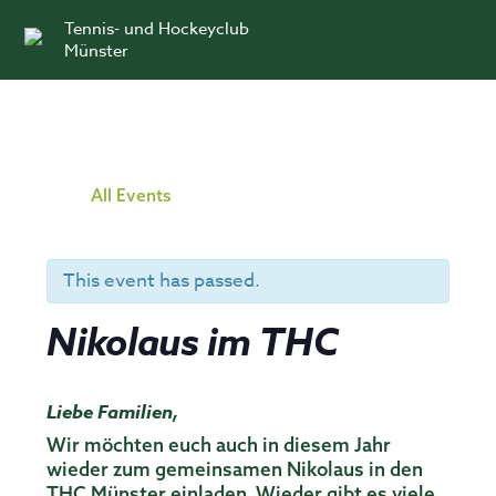
Skip
Tennis- und Hockeyclub
to
Münster
content
All Events
This event has passed.
Nikolaus im THC
Liebe Familien,
Wir möchten euch auch in diesem Jahr
wieder zum gemeinsamen Nikolaus in den
THC Münster einladen. Wieder gibt es viele,