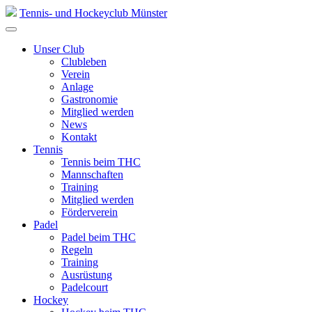
Skip
Tennis- und Hockeyclub Münster
to
content
Unser Club
Clubleben
Verein
Anlage
Gastronomie
Mitglied werden
News
Kontakt
Tennis
Tennis beim THC
Mannschaften
Training
Mitglied werden
Förderverein
Padel
Padel beim THC
Regeln
Training
Ausrüstung
Padelcourt
Hockey