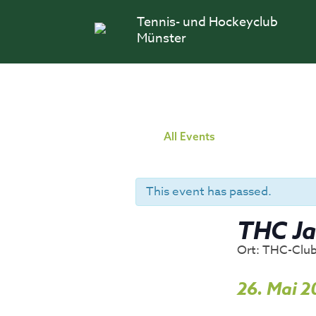
Skip
Tennis- und Hockeyclub
to
content
Münster
All Events
This event has passed.
THC J
Ort: THC-Clu
26. Mai 