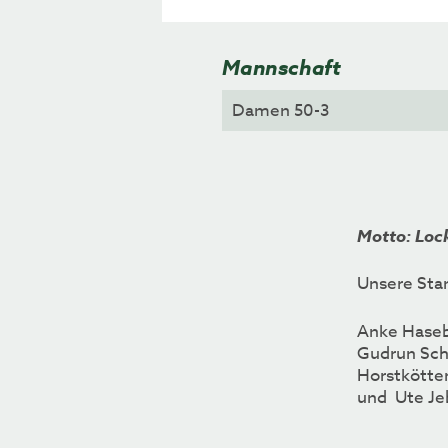
Mannschaft
Motto: Loc
Unsere Sta
Anke Hasebr
Gudrun Schm
Horstkötter
und Ute Je