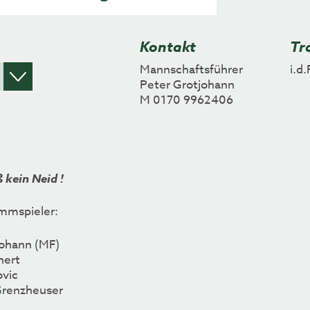
Kontakt
Tr
Mannschaftsführer
i.d
Peter Grotjohann
M 0170 9962406
 kein Neid !
mmspieler:
johann (MF)
nert
ovic
Grenzheuser