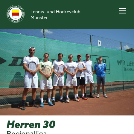
Skip
to
Tennis- und Hockeyclub
content
Münster
Herren 30
Regionalliga