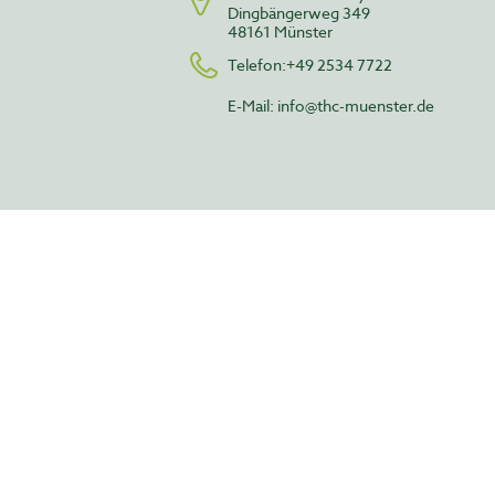
Dingbängerweg 349
48161 Münster
Telefon:+49 2534 7722
E-Mail:
info@thc-muenster.de