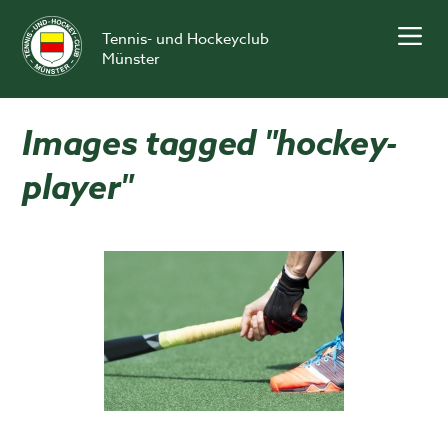
Skip
to
Tennis- und Hockeyclub
content
Münster
Images tagged "hockey-
player"