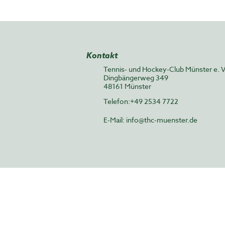
Kontakt
Tennis- und Hockey-Club Münster e. V
Dingbängerweg 349
48161 Münster
Telefon:+49 2534 7722
E-Mail:
info@thc-muenster.de