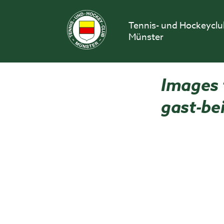
Skip
to
Tennis- und Hockeycl
content
Münster
Images t
gast-be