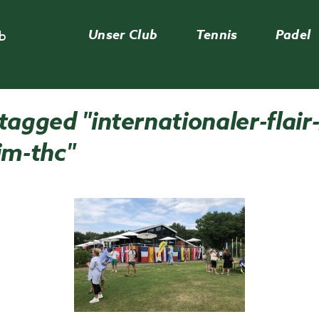
Unser Club
Tennis
Padel
ub
agged "internationaler-flair
im-thc"