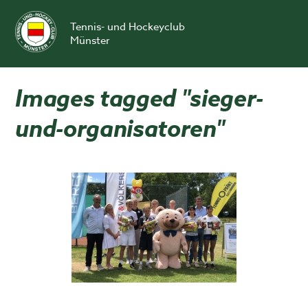
Skip
to
Tennis- und Hockeyclub
content
Münster
Images tagged "sieger-
und-organisatoren"