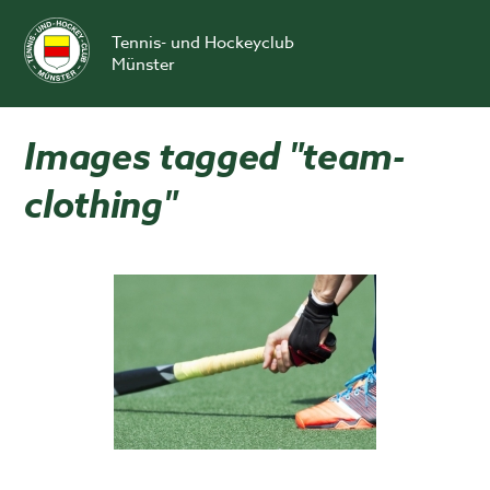
Skip
to
Tennis- und Hockeyclub
content
Münster
Images tagged "team-
clothing"