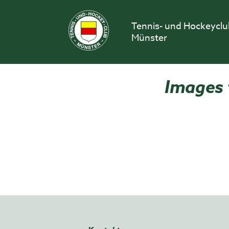
Skip
to
Tennis- und Hockeycl
content
Münster
Images 