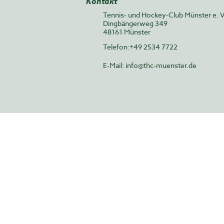
Kontakt
Tennis- und Hockey-Club Münster e. V
Dingbängerweg 349
48161 Münster
Telefon:+49 2534 7722
E-Mail:
info@thc-muenster.de