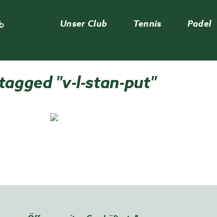
Unser Club
Tennis
Padel
ub
tagged "v-l-stan-put"