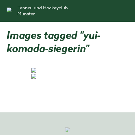
Skip
Tennis- und Hockeyclub
to
Münster
content
Images tagged "yui-
komada-siegerin"