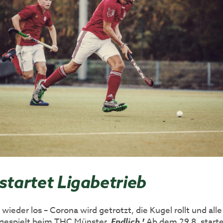
startet Ligabetrieb
 wieder los – Corona wird getrotzt, die Kugel rollt und alle
 gespielt beim THC Münster.
Endlich !
Ab dem 29.8. starte