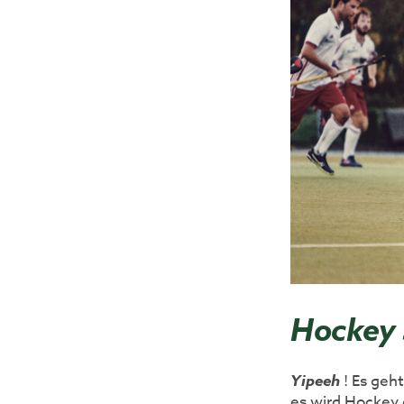
Hockey 
Yipeeh
! Es geht
es wird Hockey