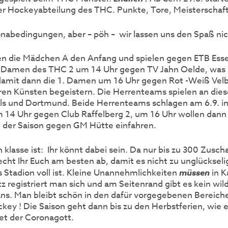
der Hockeyabteilung des THC. Punkte, Tore, Meisterschaft
onabedingungen, aber – pöh – wir lassen uns den Spaß n
n die Mädchen A den Anfang und spielen gegen ETB Esse
 Damen des THC 2 um 14 Uhr gegen TV Jahn Oelde, was s
amit dann die 1. Damen um 16 Uhr gegen Rot -Weiß Velb
ren Künsten begeistern. Die Herrenteams spielen an die
ls und Dortmund. Beide Herrenteams schlagen am 6.9. in
m 14 Uhr gegen Club Raffelberg 2, um 16 Uhr wollen dann 
 der Saison gegen GM Hütte einfahren.
 klasse ist: Ihr könnt dabei sein. Da nur bis zu 300 Zusc
recht Ihr Euch am besten ab, damit es nicht zu unglückse
 Stadion voll ist. Kleine Unannehmlichkeiten
müssen
in 
z registriert man sich und am Seitenrand gibt es kein w
ns. Man bleibt schön in den dafür vorgegebenen Bereiche
ey ! Die Saison geht dann bis zu den Herbstferien, wie 
et der Coronagott.