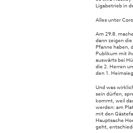
Ligabetrieb in 
Alles unter Cor
Am 29.8. mache
dann zeigen die
Pfanne haben, d
Publikum mit ih
auswärts bei Hü
die 2. Herren u
den 1. Heimsieg
Und was wirklich
sein dürfen, sp
kommt, weil das
werden: am Plat
mit den Gästefa
Hauptsache Hock
geht, entschied