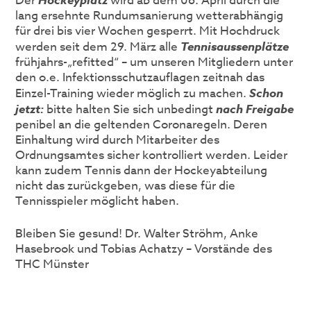
Der
wird ab dem 06. April durch die
lang ersehnte Rundumsanierung wetterabhängig
für drei bis vier Wochen gesperrt. Mit Hochdruck
werden seit dem 29. März alle
Tennisaussenplätze
frühjahrs-„refitted“ – um unseren Mitgliedern unter
den o.e. Infektionsschutzauflagen zeitnah das
Einzel-Training wieder möglich zu machen.
Schon
jetzt:
bitte halten Sie sich unbedingt
nach Freigabe
penibel an die geltenden Coronaregeln. Deren
Einhaltung wird durch Mitarbeiter des
Ordnungsamtes sicher kontrolliert werden. Leider
kann zudem Tennis dann der Hockeyabteilung
nicht das zurückgeben, was diese für die
Tennisspieler möglicht haben.
Bleiben Sie gesund! Dr. Walter Ströhm, Anke
Hasebrook und Tobias Achatzy – Vorstände des
THC Münster
Beitragsnavigation