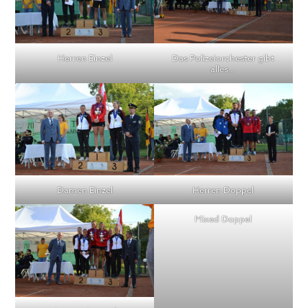
Herren Einzel
Das Polizeiorchester gibt
alles…
Damen Einzel
Herren Doppel
Mixed Doppel