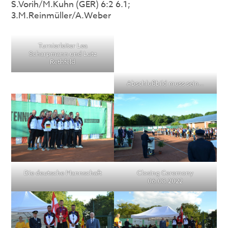
S.Vorih/M.Kuhn (GER) 6:2 6.1;
3.M.Reinmüller/A.Weber
Turnierleiter Lea
Scharpmann und Lutz
Rethfeld
Abschlußbild muss sein…
Die deutsche Mannschaft
Closing Ceremony
06.08.2022