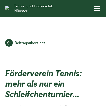
Skip
Tennis- und Hockeyclub
to
Münster
content
Beitragsübersicht
Förderverein Tennis:
mehr als nur ein
Schleifchenturnier…