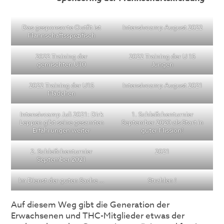
Das gesponsorte Outfit ist
Intensivcamp August 2022
Mannschaftsspezifisch
2022 Training der
2022 Training der U 15
gemischten U10
Jungen
2022 Training der U15
Intensivcamp August 2021
Mädchen
Intensivcamp Juli 2021: Dirk
1. Schleifchenturnier
Leppen gibt seine gesamten
September 2020 als Start in
Erfahrungen weiter
guter Mission!
2. Schleifchenturnier
2021
September 2021
Im Dienst der guten Sache …
Strahlen !
Auf diesem Weg gibt die Generation der
Erwachsenen und THC-Mitglieder etwas der