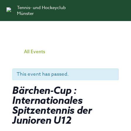
Skip
Tennis- und Hockeyclub
to
Münster
content
All Events
This event has passed.
Bärchen-Cup :
Internationales
Spitzentennis der
Junioren U12