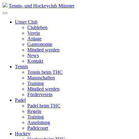
Skip
Tennis- und Hockeyclub Münster
to
content
Unser Club
Clubleben
Verein
Anlage
Gastronomie
Mitglied werden
News
Kontakt
Tennis
Tennis beim THC
Mannschaften
Training
Mitglied werden
Förderverein
Padel
Padel beim THC
Regeln
Training
Ausrüstung
Padelcourt
Hockey