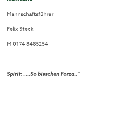
Mannschaftsführer
Felix Steck
M 0174 8485254
Spirit: „…So bisschen Forza..“
Florentin Borchard, Jan Overhues, Constantin
Rausch, Felix Steck, Viktor (Coach), Johannes
Hofer, Robin Eggers, Alexander Meschnik, Jannes
Magerfleisch
Namen von links (untere Reihe):
Linus Hünten, Tim Dettmer, Piet Kruse, Louis
Sonntag, Michael Beckmann