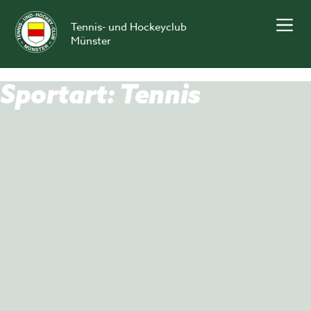
Skip
to
Tennis- und Hockeyclub
content
Münster
Sportart:
Tennis