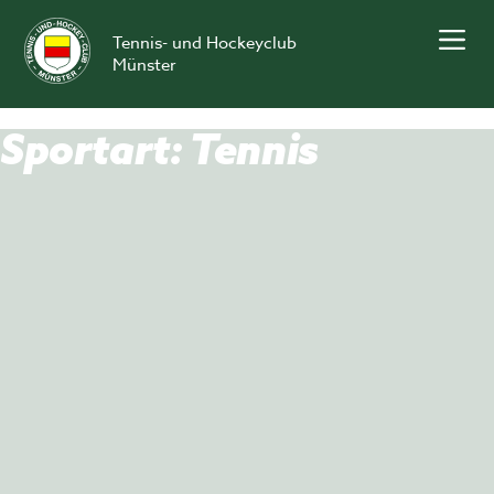
Skip
to
Tennis- und Hockeyclub
content
Münster
Sportart:
Tennis